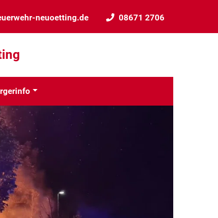
euerwehr-neuoetting.de
08671 2706
ting
rgerinfo